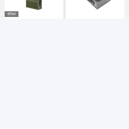
वीडियो
82Mbps 2T2R वाईफाई मेष
2W 5/10/20MHz बैंडविड्थ
रेडियो एईएस एन्क्रिप्शन लैन
लंबी दूरी 2~5km LTE CPE
एचडीएमआई कम विलंबता वीडियो
रेडियो HD वीडियो ट्रांसमीटर
ट्रांसमीटर
सबसे अच्छी कीमत पाएं
सबसे अच्छी कीमत पाएं
Zhongke Lianxun (Shenzhen) Technology Co.,
Ltd
Info@chinamanet.com
86-13316826915