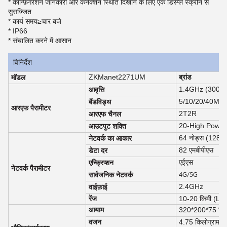
* कॉन्फ़िगरेशन जानकारी और कनेक्शन स्थिति दिखाने के लिए एक डिस्प्ले स्क्रीन से
सुसज्जित
* कार्य समय
≥
चार बजे
* IP66
* संचालित करने में आसान
विनिर्देश
ZKManet2271UM
ब्रांड
मॉडल
1.4GHz (300MHz
आवृत्ति
5/10/20/40MHz,
बैंडविड्थ
आरएफ पैरामीटर
2T2R
आरएफ चैनल
20-High Power अ
आउटपुट शक्ति
64 नोड्स (128 नो
नेटवर्क का आकार
82 एमबीपीएस
डेटा दर
एईएस
एन्क्रिप्शन
नेटवर्क पैरामीटर
सार्वजनिक नेटवर्क
4G/5G
2.4GHz
वाईफ़ाई
रेंज
10-20 किमी (LO
आयाम
320*200*75 मिम
वजन
4.75 किलोग्राम (w