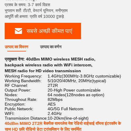
प्रसव के समय: 3-7 कार्य दिवस
भुगतान शर्तें: टी/टी, वेस्टर्न यूनियन, मनीग्राम
आपूर्ति की क्षमता: प्रति वर्ष 10000 टुकड़े
सबसे अच्छी कीमत पाएं
उत्पाद का विवरण
उत्पाद का वर्णन
प्रमुखता देना:
40dBm MIMO wireless MESH radio
,
backpack wireless radio with WiFi intercom
,
MESH radio for HD video transmission
Working Frequency:
1.4GHz(300MHz-3.8GHz customizable)
Working Bandwidth:
5/10/20/40MHz, 20MHz(typical)
RF Channel:
2T2R
Output Power:
20-High Power customizable
Nodes:
64 nodes(128nodes as option)
Throughout Rate:
82Mbps
Encryption:
AES
Public Network:
4G/5G Full Netcom
WIFI:
2.4GHz
Transmission Distance:
10-20km(line-of-sight)
40dBm MIMO 2T2R बैकपैक वायरलेस मेश रेडियो वाईफाई वॉयस इंटरकॉम के
साथ HD छवि वीडियो डेटा ट्रांसमिशन के लिए समर्थित