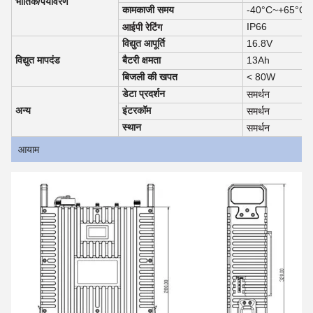
भौतिक/पर्यावरण
कामकाजी समय
-40°C~+65°C
IP66
आईपी रेटिंग
विद्युत आपूर्ति
16.8V
विद्युत मापदंड
बैटरी क्षमता
13Ah
बिजली की खपत
< 80W
डेटा प्रदर्शन
समर्थन
अन्य
इंटरकॉम
समर्थन
स्थान
समर्थन
आयाम