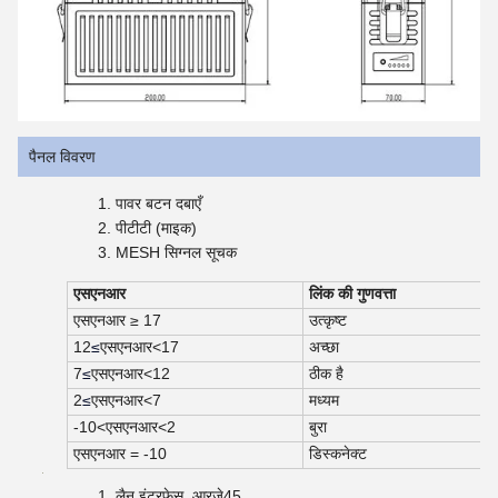
पैनल विवरण
पावर बटन दबाएँ
पीटीटी (माइक)
MESH सिग्नल सूचक
एसएनआर
लिंक की गुणवत्ता
एसएनआर ≥ 17
उत्कृष्ट
12
≤
एसएनआर
<
17
अच्छा
7
≤
एसएनआर
<
12
ठीक है
2
≤
एसएनआर
<
7
मध्यम
-10
<
एसएनआर
<
2
बुरा
एसएनआर = -10
डिस्कनेक्ट
लैन इंटरफेस, आरजे45