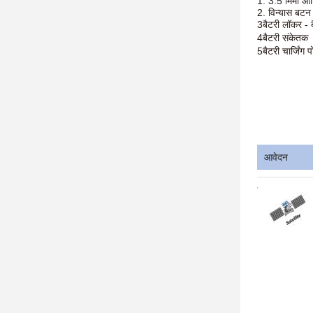
1. 3.
5 मिमी ऑड
2. विन्यास बटन
3बैटरी लॉकर - ब
4बैटरी संकेतक
5बैटरी चार्जिंग पो
आवेदन