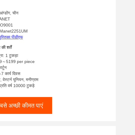
ुआंग्डोंग, चीन
KMANET
ISO9001
 ZKManet2251UM
पुस्तिका पीडीएफ
ी शर्तें
रा: 1 टुकड़ा
99～5199 per piece
र्टून
-7 कार्य दिवस
ी, वेस्टर्न यूनियन, मनीग्राम
 प्रति वर्ष 10000 टुकड़े
बसे अच्छी कीमत पाएं