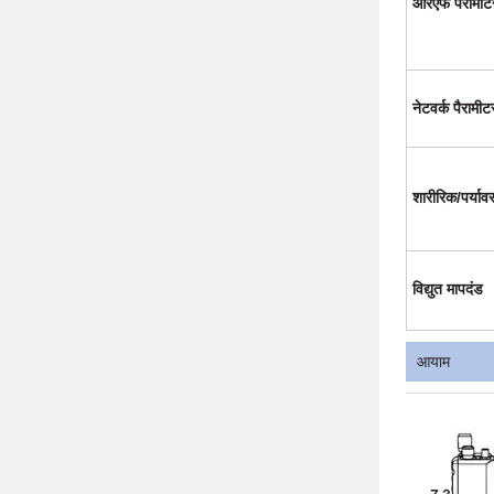
आरएफ पैरामीट
नेटवर्क पैरामीट
शारीरिक/
पर्याव
विद्युत मापदंड
आयाम