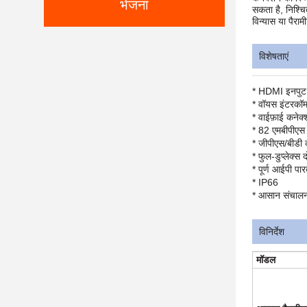
भेजना
सकता है, निश्चि
विन्यास या पैर
विशेषताएं
* HDMI इनपुट 
* वॉयस इंटरकॉम
* वाईफ़ाई कनेक
* 82 एमबीपीएस
* जीपीएस/बीडी 
* फुल-डुप्लेक्स 
* पूर्ण आईपी पार
* IP66
* आसान संचाल
विनिर्देश
मॉडल