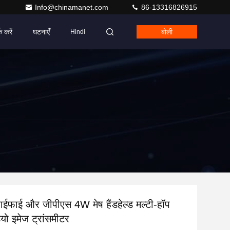
Info@chinamanet.com
86-13316826915
क करें
घटनाएँ
बोली
Hindi
ाईफाई और जीपीएस 4W मेष हैंडहेल्ड मल्टी-हॉप
ो इमेज ट्रांसमीटर