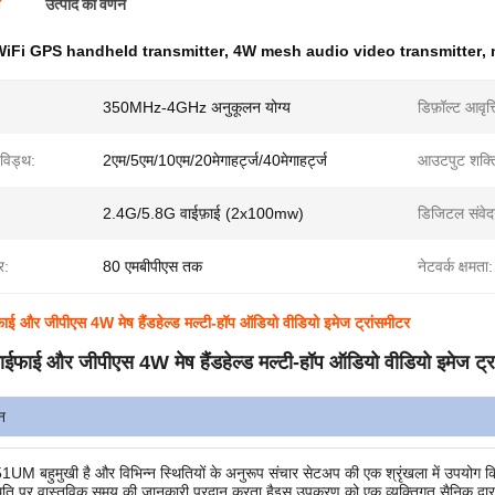
ण
उत्पाद का वर्णन
WiFi GPS handheld transmitter
,
4W mesh audio video transmitter
,
350MHz-4GHz अनुकूलन योग्य
डिफ़ॉल्ट आवृत्त
डविड्थ:
2एम/5एम/10एम/20मेगाहर्ट्ज/40मेगाहर्ट्ज
आउटपुट शक्त
2.4G/5.8G वाईफ़ाई (2x100mw)
डिजिटल संवे
र:
80 एमबीपीएस तक
नेटवर्क क्षमता:
ई और जीपीएस 4W मेष हैंडहेल्ड मल्टी-हॉप ऑडियो वीडियो इमेज ट्रांसमीटर
ईफाई और जीपीएस 4W मेष हैंडहेल्ड मल्टी-हॉप ऑडियो वीडियो इमेज ट्र
न
बहुमुखी है और विभिन्न स्थितियों के अनुरूप संचार सेटअप की एक श्रृंखला में उपयोग किय
िति पर वास्तविक समय की जानकारी प्रदान करता हैइस उपकरण को एक व्यक्तिगत सैनिक द्वारा 