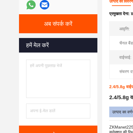
उत्पाद का विवर
प्रमुखता देना:
अब संपर्क करें
आवृत्ति:
चैनल बैं
हमें मेल करें
वाईफाई:
संचरण द
2.4/5.8g वाईफा
2.4/5.8g वा
उत्पाद का वर्ण
ZKManet2251UM 
कनेक्शन की स्थ