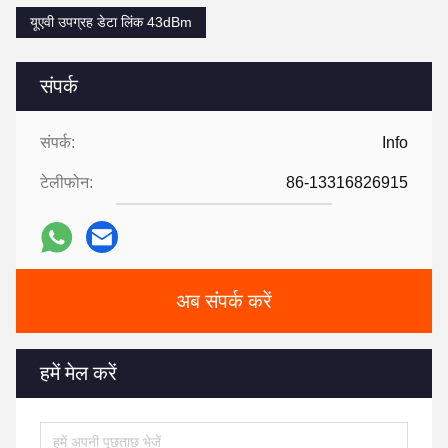
यूएवी उपग्रह डेटा लिंक 43dBm
संपर्क
संपर्क:
Info
टेलीफोन:
86-13316826915
अब संपर्क करें
हमें मेल करें