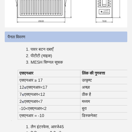
पैनल विवरण
पावर बटन दबाएँ
पीटीटी (माइक)
MESH सिग्नल सूचक
एसएनआर
लिंक की गुणवत्ता
एसएनआर ≥ 17
उत्कृष्ट
12
≤
एसएनआर
<
17
अच्छा
7
≤
एसएनआर
<
12
ठीक है
2
≤
एसएनआर
<
7
मध्यम
-10
<
एसएनआर
<
2
बुरा
एसएनआर = -10
डिस्कनेक्ट
लैन इंटरफेस, आरजे45