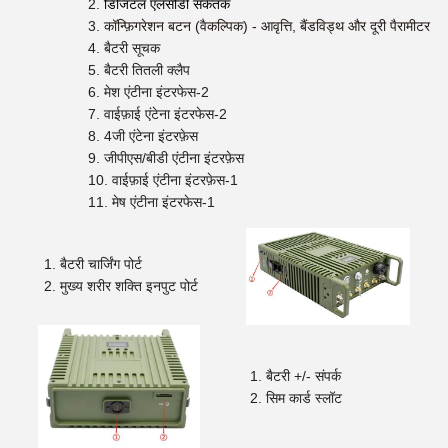
डिजिटल एलसीडी संकेतक
कॉन्फ़िगरेशन बटन (वैकल्पिक) - आवृत्ति, बैंडविड्थ और दूरी पैरामीटर से
बैटरी सूचक
बैटरी तितली क्लैप
मेश एंटीना इंटरफेस-2
वाईफ़ाई एंटेना इंटरफेस-2
4जी एंटेना इंटरफ़ेस
जीपीएस/बीडी एंटीना इंटरफ़ेस
वाईफ़ाई एंटीना इंटरफ़ेस-1
मेष एंटीना इंटरफेस-1
बैटरी चार्जिंग पोर्ट
मुख्य शरीर शक्ति इनपुट पोर्ट
बैटरी +/- संपर्क
सिम कार्ड स्लॉट