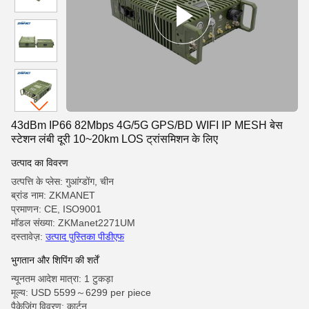
43dBm IP66 82Mbps 4G/5G GPS/BD WIFI IP MESH बेस
स्टेशन लंबी दूरी 10~20km LOS ट्रांसमिशन के लिए
उत्पाद का विवरण
उत्पत्ति के प्लेस: गुआंग्डोंग, चीन
ब्रांड नाम: ZKMANET
प्रमाणन: CE, ISO9001
मॉडल संख्या: ZKManet2271UM
दस्तावेज़:
उत्पाद पुस्तिका पीडीएफ
भुगतान और शिपिंग की शर्तें
न्यूनतम आदेश मात्रा: 1 टुकड़ा
मूल्य: USD 5599～6299 per piece
पैकेजिंग विवरण: कार्टून