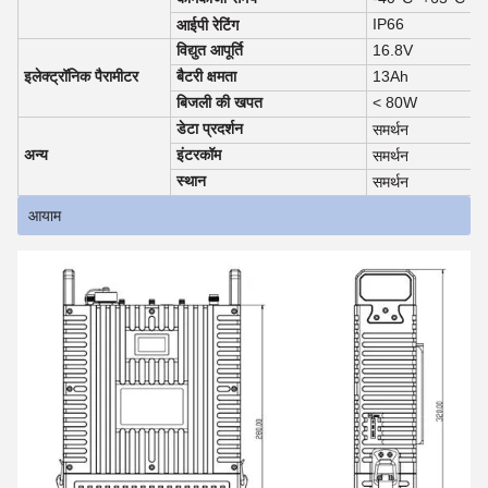
IP66
आईपी रेटिंग
विद्युत आपूर्ति
16.8V
इलेक्ट्रॉनिक पैरामीटर
बैटरी क्षमता
13Ah
बिजली की खपत
< 80W
डेटा प्रदर्शन
समर्थन
अन्य
इंटरकॉम
समर्थन
स्थान
समर्थन
आयाम