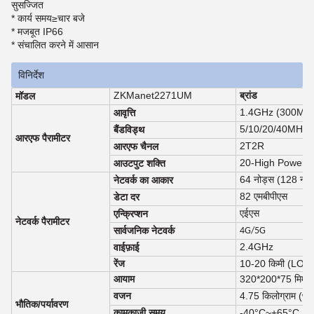
सुसज्जित
* कार्य समय
≥
चार बजे
* मजबूत IP66
* संचालित करने में आसान
विनिर्देश
ZKManet2271UM
ब्रांड
मॉडल
1.4GHz (300MHz-
आवृत्ति
5/10/20/40MHz,2
बैंडविड्थ
आरएफ पैरामीटर
2T2R
आरएफ चैनल
20-High Power अन
आउटपुट शक्ति
64 नोड्स (128 नोड्
नेटवर्क का आकार
82 एमबीपीएस
डेटा दर
एईएस
एन्क्रिप्शन
नेटवर्क पैरामीटर
सार्वजनिक नेटवर्क
4G/5G
2.4GHz
वाईफ़ाई
रेंज
10-20 किमी (LOS)
आयाम
320*200*75 मिमी
वजन
4.75 किलोग्राम (w/ 
भौतिक/पर्यावरण
कामकाजी समय
-40°C~+65°C