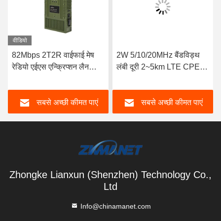
वीडियो
82Mbps 2T2R वाईफाई मेष
2W 5/10/20MHz बैंडविड्थ
रेडियो एईएस एन्क्रिप्शन लैन
लंबी दूरी 2~5km LTE CPE
एचडीएमआई कम विलंबता वीडियो
रेडियो HD वीडियो ट्रांसमीटर
ट्रांसमीटर
सबसे अच्छी कीमत पाएं
सबसे अच्छी कीमत पाएं
Zhongke Lianxun (Shenzhen) Technology Co.,
Ltd
Info@chinamanet.com