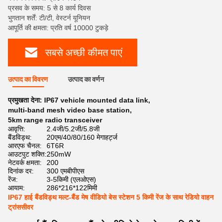
प्रसव के समय: 5 से 8 कार्य दिवस
भुगतान शर्तें: टी/टी, वेस्टर्न यूनियन
आपूर्ति की क्षमता: प्रति वर्ष 10000 टुकड़े
सबसे अच्छी कीमत पाएं
उत्पाद का विवरण
उत्पाद का वर्णन
प्रमुखता देना:
IP67 vehicle mounted data link
,
multi-band mesh video base station
,
5km range radio transceiver
आवृत्ति:
2.4जी/5.2जी/5.8जी
बैंडविड्थ:
20एम/40/80/160 मेगाहर्ट्ज
आरएफ चैनल:
6T6R
आउटपुट शक्ति:
250mW
नेटवर्क क्षमता:
200
दिनांक दर:
300 एमबीपीएस
रेंज:
3-5किमी (एलओएस)
आयाम:
286*216*122मिमी
IP67 हाई बैंडविड्थ मल्ट-बैंड मेष वीडियो बेस स्टेशन 5 किमी रेंज के साथ रेडियो वाहन
ट्रांससीवर