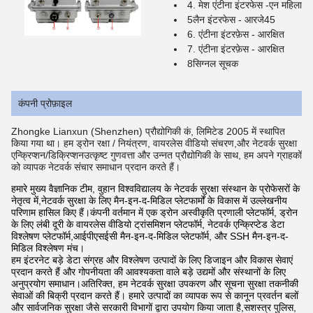
4. मेश एंटीना इंटरफेस -एन महिला
5लैन इंटरफेस - आरजे45
6. एंटीना इंटरफ़ेस - आरक्षित
7. एंटीना इंटरफ़ेस - आरक्षित
8सिग्नल सूचक
कंपनी प्रोफ़ाइल
Zhongke Lianxun (Shenzhen) प्रौद्योगिकी कं, लिमिटेड 2005 में स्थापित
किया गया था। हम ड्रोन रक्षा / नियंत्रण, वायरलेस वीडियो संचरण,और नेटवर्क सुरक्षा
एन्क्रिप्शन/डिक्रिप्शनउत्कृष्ट गुणवत्ता और उन्नत प्रौद्योगिकी के साथ, हम अपने ग्राहकों
को व्यापक नेटवर्क संचार समाधान प्रदान करते हैं।
हमारे मुख्य वैज्ञानिक टीम, वुहान विश्वविद्यालय के नेटवर्क सुरक्षा संस्थान के प्रोफेसरों के
नेतृत्व में,नेटवर्क सुरक्षा के लिए मैन-इन-द-मिडिल प्लेटफार्मों के विकास में उल्लेखनीय
परिणाम हासिल किए हैं।कंपनी वर्तमान में एक ड्रोन अस्वीकृति प्रणाली प्लेटफॉर्म, ड्रोन
के लिए लंबी दूरी के वायरलेस वीडियो ट्रांसमिशन प्लेटफॉर्म, नेटवर्क एन्क्रिप्टेड डेटा
विश्लेषण प्लेटफॉर्म,आईपीएसईसी मैन-इन-द-मिडिल प्लेटफॉर्म, और SSH मैन-इन-द-
मिडिल विश्लेषण मंच।
हम इंटरनेट बड़े डेटा संग्रह और विश्लेषण उत्पादों के लिए डिजाइन और विकास सेवाएं
प्रदान करते हैं और गोपनीयता की आवश्यकता वाले बड़े उद्यमों और संस्थानों के लिए
अनुप्रयोग समाधान।अतिरिक्त, हम नेटवर्क सुरक्षा उपकरण और सूचना सुरक्षा तकनीकी
सेवाओं की बिक्री प्रदान करते हैं। हमारे उत्पादों का व्यापक रूप से कानून प्रवर्तन बलों
और सार्वजनिक सुरक्षा जैसे सरकारी विभागों द्वारा उपयोग किया जाता है,सशस्त्र पुलिस,