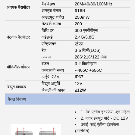
बैंडविड्थ
20M/40/80/160MHz
आरएफ पैरामीटर
आरएफ चैनल
6T6R
आउटपुट शक्ति
250mW
नेटवर्क क्षमता
200
तिथि दर
300 एमबीपीएस
नेटवर्क पैरामीटर
वाईफ़ाई
2.4G/5.8G
एन्क्रिप्शन
एईएस
रेंज
3-5 किमी
(LOS)
आयाम
286*216*122 मिमी
वजन
3.2 किलोग्राम
भौतिकी/पर्यावरण
कामकाजी समय
·-40
oC +65oC
आईपी रेटिंग
IP67
विद्युत आपूर्ति
12V
विद्युत मापदंड
बिजली की खपत
≤12W
पैनल विवरण
1. मेश एंटीना इंटरफेस -एन महिला
2. पावर इनपुट पोर्ट - DC 12V
3वाई-फाई एंटीना इंटरफ़ेस
(आरक्षित)