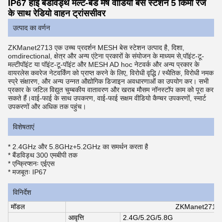
IP67 हाई बैंडविड्थ मल्ट-बैंड मेष वीडियो बेस स्टेशन 5 किमी रेंज
के साथ रेडियो वाहन ट्रांससीवर
उत्पाद का वर्णन
ZKManet2713 एक उच्च प्रदर्शन MESH बेस स्टेशन उत्पाद है, दिशा,
omdirectional, क्षेत्र और अन्य एंटेना प्रकारों के संयोजन के माध्यम से,पॉइंट-टू-
मल्टीपॉइंट या पॉइंट-टू-पॉइंट और MESH AD hoc नेटवर्क और अन्य प्रकार के
वायरलेस कवरेज नेटवर्किंग को प्राप्त करने के लिए, विरोधी वृद्धि / स्थैतिक, विरोधी नमक
स्प्रे संक्षारण, और अन्य उन्नत औद्योगिक डिजाइन अवधारणाओं का उपयोग कर। सभी
प्रकार के जटिल विद्युत चुम्बकीय वातावरण और खराब मौसम नॉनस्टॉप काम को पूरा कर
सकते हैं।वाई-फाई के साथ उपकरण, वाई-फाई सक्षम वीडियो कैप्चर उपकरणों, स्मार्ट
उपकरणों और अधिक तक पहुंच।
विशेषताएं
* 2.4GHz और 5.8GHz+5.2GHz का समर्थन करता है
* बैंडविड्थ 300 एमबीपी तक
* एन्क्रिप्शनः एईएस
* मजबूतः IP67
विनिर्देश
मॉडल
ZKManet2713
आवृत्ति
2.4G/5.2G/5.8G