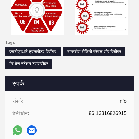
Tags:
एचडीएमआई ट्रांसमीटर रिसीवर
वायरलेस वीडियो प्रेषक और रिसीवर
मेष बेस स्टेशन ट्रांससीवर
संपर्क
संपर्क:
Info
टेलीफोन:
86-13316826915