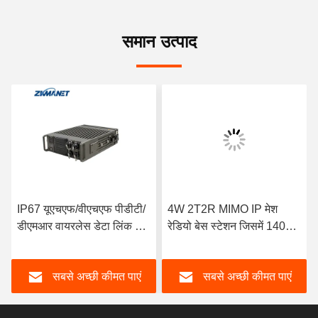
समान उत्पाद
IP67 यूएचएफ/वीएचएफ पीडीटी/
4W 2T2R MIMO IP मेश
डीएमआर वायरलेस डेटा लिंक के
रेडियो बेस स्टेशन जिसमें 1400-
लिए लंबी दूरी के वाहन माउंटेड मेश
1460MHz आवृत्ति, 82Mbps
रेडियो
डेटा दर और IP67 मजबूत आवरण
सबसे अच्छी कीमत पाएं
सबसे अच्छी कीमत पाएं
है