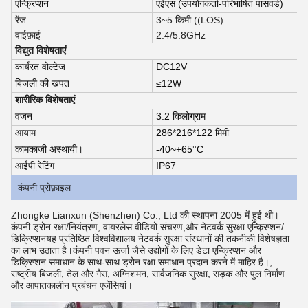
एन्क्रिप्शन
एईएस (उपयोगकर्ता-परिभाषित पासवर्ड)
रेंज
3~5 किमी ((LOS)
वाईफ़ाई
2.4/5.8GHz
विद्युत विशेषताएं
कार्यरत वोल्टेज
DC12V
बिजली की खपत
≤12W
शारीरिक विशेषताएं
वजन
3.2 किलोग्राम
आयाम
286*216*122 मिमी
कामकाजी अस्थायी।
-40~+65°C
आईपी रेटिंग
IP67
कंपनी प्रोफ़ाइल
Zhongke Lianxun (Shenzhen) Co., Ltd की स्थापना 2005 में हुई थी।
कंपनी ड्रोन रक्षा/नियंत्रण, वायरलेस वीडियो संचरण,और नेटवर्क सुरक्षा एन्क्रिप्शन/
डिक्रिप्शनयह प्रतिष्ठित विश्वविद्यालय नेटवर्क सुरक्षा संस्थानों की तकनीकी विशेषज्ञता
का लाभ उठाता है।कंपनी पवन ऊर्जा जैसे उद्योगों के लिए डेटा एन्क्रिप्शन और
डिक्रिप्शन समाधान के साथ-साथ ड्रोन रक्षा समाधान प्रदान करने में माहिर है।,
राष्ट्रीय बिजली, तेल और गैस, अग्निशमन, सार्वजनिक सुरक्षा, सड़क और पुल निर्माण
और आपातकालीन प्रबंधन एजेंसियां।