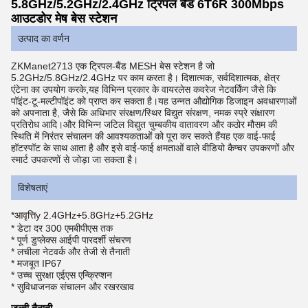
5.8GHz/5.2GHz/2.4GHz ट्रिपल बैंड 6T6R 300Mbps
आउटडोर मेष बेस स्टेशन
उत्पाद का वर्णन
ZKManet2713 एक ट्रिपल-बैंड MESH बेस स्टेशन है जो
5.2GHz/5.8GHz/2.4GHz पर काम करता है। दिशात्मक, सर्वदिशात्मक, क्षेत्र
एंटेना का उपयोग करके,यह विभिन्न प्रकार के वायरलेस कवरेज नेटवर्किंग जैसे कि
पॉइंट-टू-मल्टीपॉइंट को प्राप्त कर सकता है।यह उन्नत औद्योगिक डिजाइन अवधारणाओं
को अपनाता है, जैसे कि अधिभार संरक्षण/स्थिर विद्युत संरक्षण, नमक स्प्रे संक्षारण
प्रतिरोध आदि।और विभिन्न जटिल विद्युत चुम्बकीय वातावरण और कठोर मौसम की
स्थिति में निरंतर संचालन की आवश्यकताओं को पूरा कर सकते हैंयह एक वाई-फाई
हॉटस्पॉट के साथ आता है और इसे वाई-फाई क्षमताओं वाले वीडियो कैप्चर उपकरणों और
स्मार्ट उपकरणों से जोड़ा जा सकता है।
विशेषताएं
*
आवृत्ति
y 2.4GHz+5.8GHz+5.2GHz
* डेटा दर 300 एमबीपीएस तक
* पूर्ण डुप्लेक्स आईपी पारदर्शी संचरण
* लचीला नेटवर्क और तेजी से तैनाती
* मजबूत IP67
* उच्च सुरक्षा एईएस एन्क्रिप्शन
* सुविधाजनक संचालन और रखरखाव