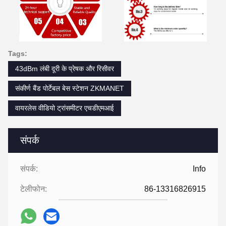
Tags:
43dBm लंबी दूरी के प्रेषक और रिसीवर
संकीर्ण बैंड पोर्टेबल बेस स्टेशन ZKMANET
वायरलेस वीडियो ट्रांसमीटर एचडीएमआई
संपर्क
संपर्क:
Info
टेलीफोन:
86-13316826915