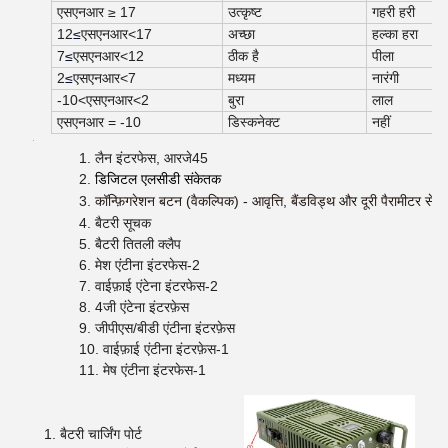
एसएनआर ≥ 17
उत्कृष्ट
गहरी हरी
12
≤
एसएनआर
<
17
अच्छा
हल्का हरा
7
≤
एसएनआर
<
12
ठीक है
पीला
2
≤
एसएनआर
<
7
मध्यम
नारंगी
-10
<
एसएनआर
<
2
बुरा
लाल
एसएनआर = -10
डिस्कनेक्ट
नहीं
लैन इंटरफेस, आरजे45
डिजिटल एलसीडी संकेतक
कॉन्फ़िगरेशन बटन (वैकल्पिक) - आवृत्ति, बैंडविड्थ और दूरी पैरामीटर सेट 
बैटरी सूचक
बैटरी तितली क्लैप
मेश एंटीना इंटरफेस-2
वाईफ़ाई एंटेना इंटरफेस-2
4जी एंटेना इंटरफ़ेस
जीपीएस/बीडी एंटीना इंटरफ़ेस
वाईफ़ाई एंटीना इंटरफ़ेस-1
मेष एंटीना इंटरफेस-1
बैटरी चार्जिंग पोर्ट