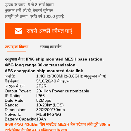
प्रसव के समय: 5 से 8 कार्य दिवस
भुगतान शर्तें: टी/टी, वेस्टर्न यूनियन
आपूर्ति की क्षमता: प्रति वर्ष 10000 टुकड़े
सबसे अच्छी कीमत पाएं
उत्पाद का विवरण
उत्पाद का वर्णन
प्रमुखता देना:
IP66 ship mounted MESH base station
,
4/5G long range 30km transmission
,
AES encryption ship mounted data link
आवृत्ति:
1.4GHz(300MHz-3.8GHz अनुकूलन योग्य)
बैंडविड्थ:
5/10/20/40 मेगाहर्ट्ज
आरएफ चैनल:
2T2R
Output Power:
20-High Power customizable
IP Rating:
IP66
Date Rate:
82Mbps
Range:
10-20km(LOS)
Dimensions:
320*200*70mm
Network:
MESH/4G/5G
Battery Capacity:
13Ah
IP66 4/5G 43dBm शिप माउंटेड MESH बेस स्टेशन लंबी दूरी 30km
ट्रांसमिशन के लिए AES एन्क्रिप्शन के साथ