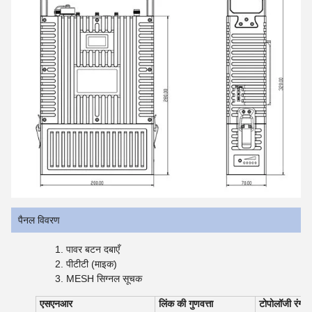
पैनल विवरण
पावर बटन दबाएँ
पीटीटी (माइक)
MESH सिग्नल सूचक
एसएनआर
लिंक की गुणवत्ता
टोपोलॉजी रंग