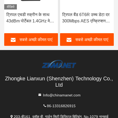
वीडियो
ट्रिपल एचडी स्क्रीन के साथ
ट्रिपल बैंड 6T6R उच्च डेटा दर
43dBm पोर्टेबल 1.4GHz मेष
300Mbps AES एन्क्रिप्शन
कमांड और डिस्पैचिंग स्टेशन
आउटडोर मेष बेस स्टेशन
सबसे अच्छी कीमत पाएं
सबसे अच्छी कीमत पाएं
Zhongke Lianxun (Shenzhen) Technology Co.,
Ltd
Info@chinamanet.com
86-13316826915
203-बी161, ब्लॉक बी, गार्डन सिटी डिजिटल बिल्डिंग, No.1079 नानहाई