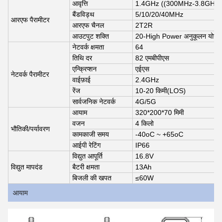
आवृत्ति
1.4GHz ((300MHz-3.8GHz अनु
बैंडविड्थ
5/10/20/40MHz
आरएफ पैरामीटर
आरएफ चैनल
2T2R
आउटपुट शक्ति
20-High Power अनुकूलन योग्य
नेटवर्क क्षमता
64
तिथि दर
82 एमबीपीएस
एन्क्रिप्शन
एईएस
नेटवर्क पैरामीटर
वाईफ़ाई
2.4GHz
रेंज
10-20 किमी
(LOS)
सार्वजनिक नेटवर्क
4G/5G
आयाम
320*200*70 मिमी
वजन
4 किलो
भौतिकी/पर्यावरण
कामकाजी समय
-40
oC ~ +65oC
आईपी रेटिंग
IP66
विद्युत आपूर्ति
16.8V
विद्युत मापदंड
बैटरी क्षमता
13Ah
बिजली की खपत
≤60
W
आयाम