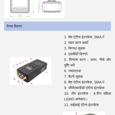
पैनल विवरण
मेश एंटीना इंटरफ़ेस, SMA F
पावर बटन दबाएँ
सिग्नल सूचक
एलसीडी डिस्प्ले
विन्यास बटन - ऊपर, नीचे और
पुष्टि करें
नामपत्रक
बैटरी सूचक
मेश एंटीना इंटरफ़ेस, SMA F
जीपीएस/बीडी एंटीना इंटरफ़ेस
लैन इंटरफेस - 4-पिन महिला
LEMO कनेक्टर।
वाईफ़ाई एंटेना इंटरफ़ेस