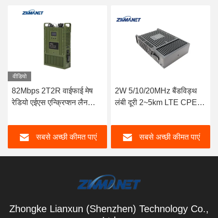
वीडियो
82Mbps 2T2R वाईफाई मेष
2W 5/10/20MHz बैंडविड्थ
रेडियो एईएस एन्क्रिप्शन लैन
लंबी दूरी 2~5km LTE CPE
एचडीएमआई कम विलंबता वीडियो
रेडियो HD वीडियो ट्रांसमीटर
ट्रांसमीटर
सबसे अच्छी कीमत पाएं
सबसे अच्छी कीमत पाएं
Zhongke Lianxun (Shenzhen) Technology Co.,