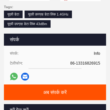
Tags:
यूएवी डेटा
यूएवी उपग्रह डेटा लिंक 1.4GHz
यूएवी उपग्रह डेटा लिंक 43dBm
संपर्क
संपर्क:
Info
टेलीफोन:
86-13316826915
अब संपर्क करें
हमें मेल करें