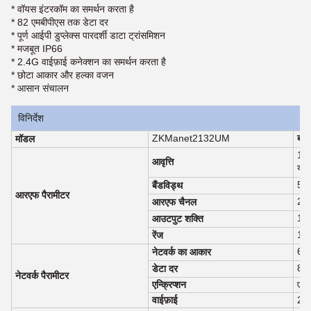
* वॉयस इंटरकॉम का समर्थन करता है
* 82 एमबीपीएस तक डेटा दर
* पूर्ण आईपी डुप्लेक्स पारदर्शी डाटा ट्रांसमिशन
* मजबूत IP66
* 2.4G वाईफ़ाई कनेक्शन का समर्थन करता है
* छोटा आकार और हल्का वजन
* आसान संचालन
विनिर्देश
ZKManet2132UM
ब्रा
मॉडल
1.
आवृत्ति
योग्
5/
बैंडविड्थ
आरएफ पैरामीटर
2T
आरएफ चैनल
1
आउटपुट शक्ति
1-2
रेंज
64 
नेटवर्क का आकार
82 
डेटा दर
नेटवर्क पैरामीटर
एन्क्रिप्शन
एई
वाईफ़ाई
2.