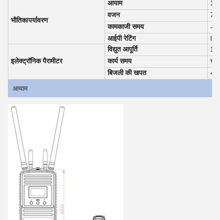
आयाम
168
वजन
729 
भौतिक/पर्यावरण
कामकाजी समय
-2
आईपी रेटिंग
IP
विद्युत आपूर्ति
12
इलेक्ट्रॉनिक पैरामीटर
कार्य समय
चार
बिजली की खपत
<6
आयाम