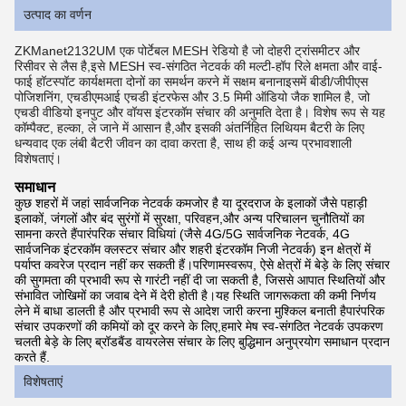
उत्पाद का वर्णन
ZKManet2132UM एक पोर्टेबल MESH रेडियो है जो दोहरी ट्रांसमीटर और
रिसीवर से लैस है,इसे MESH स्व-संगठित नेटवर्क की मल्टी-हॉप रिले क्षमता और वाई-
फाई हॉटस्पॉट कार्यक्षमता दोनों का समर्थन करने में सक्षम बनानाइसमें बीडी/जीपीएस
पोजिशनिंग, एचडीएमआई एचडी इंटरफेस और 3.5 मिमी ऑडियो जैक शामिल है, जो
एचडी वीडियो इनपुट और वॉयस इंटरकॉम संचार की अनुमति देता है। विशेष रूप से यह
कॉम्पैक्ट, हल्का, ले जाने में आसान है,और इसकी अंतर्निहित लिथियम बैटरी के लिए
धन्यवाद एक लंबी बैटरी जीवन का दावा करता है, साथ ही कई अन्य प्रभावशाली
विशेषताएं।
समाधान
कुछ शहरों में जहां सार्वजनिक नेटवर्क कमजोर है या दूरदराज के इलाकों जैसे पहाड़ी
इलाकों, जंगलों और बंद सुरंगों में सुरक्षा, परिवहन,और अन्य परिचालन चुनौतियों का
सामना करते हैंपारंपरिक संचार विधियां (जैसे 4G/5G सार्वजनिक नेटवर्क, 4G
सार्वजनिक इंटरकॉम क्लस्टर संचार और शहरी इंटरकॉम निजी नेटवर्क) इन क्षेत्रों में
पर्याप्त कवरेज प्रदान नहीं कर सकती हैं।परिणामस्वरूप, ऐसे क्षेत्रों में बेड़े के लिए संचार
की सुगमता की प्रभावी रूप से गारंटी नहीं दी जा सकती है, जिससे आपात स्थितियों और
संभावित जोखिमों का जवाब देने में देरी होती है।यह स्थिति जागरूकता की कमी निर्णय
लेने में बाधा डालती है और प्रभावी रूप से आदेश जारी करना मुश्किल बनाती हैपारंपरिक
संचार उपकरणों की कमियों को दूर करने के लिए,हमारे मेष स्व-संगठित नेटवर्क उपकरण
चलती बेड़े के लिए ब्रॉडबैंड वायरलेस संचार के लिए बुद्धिमान अनुप्रयोग समाधान प्रदान
करते हैं.
विशेषताएं