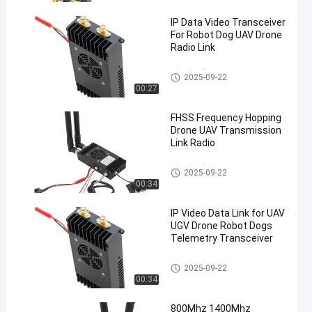
IP Data Video Transceiver
For Robot Dog UAV Drone
Radio Link
ड्रोन डेटा लिंक
2025-09-22
00:27
FHSS Frequency Hopping
Drone UAV Transmission
Link Radio
ड्रोन डेटा लिंक
2025-09-22
00:34
IP Video Data Link for UAV
UGV Drone Robot Dogs
Telemetry Transceiver
ड्रोन डेटा लिंक
2025-09-22
00:34
800Mhz 1400Mhz